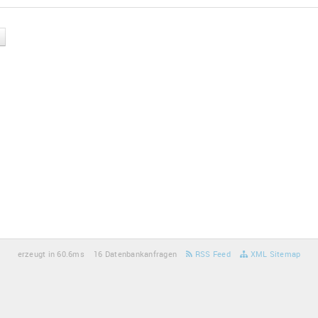
erzeugt in 60.6ms
16 Datenbankanfragen
RSS Feed
XML Sitemap