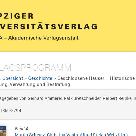
LAGSPROGRAMM
:
Übersicht
>
Geschichte
>
Geschlossene Häuser – Historische S
rung, Verwahrung und Bestrafung
gegeben von Gerhard Ammerer, Falk Bretschneider, Herbert Reinke, I
 1869-8794
Band 4
Martin Scheutz
,
Christina Vanja
,
Alfred Stefan Weiß (Hg.)