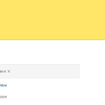
u e. V.
Weber
r DDR