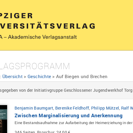
LAGSPROGRAMM
:
Übersicht
>
Geschichte
>
Auf Biegen und Brechen
sgegeben von der Initiativgruppe Geschlossener Jugendwerkhof Torga
Benjamin Baumgart
,
Berenike Feldhoff
,
Philipp Mützel
,
Ralf 
Zwischen Marginalisierung und Anerkennung
Eine Bestandsaufnahme zur Aufarbeitung der Heimerziehung in de
346 Seiten, Broschur, 24,00 €