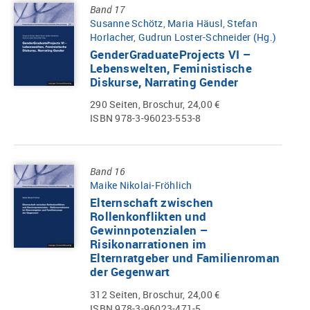
Band 17
Susanne Schötz
,
Maria Häusl
,
Stefan
Horlacher
,
Gudrun Loster-Schneider (Hg.)
GenderGraduateProjects VI –
Lebenswelten, Feministische
Diskurse, Narrating Gender
290 Seiten, Broschur, 24,00 €
ISBN 978-3-96023-553-8
Band 16
Maike Nikolai-Fröhlich
Elternschaft zwischen
Rollenkonflikten und
Gewinnpotenzialen –
Risikonarrationen im
Elternratgeber und Familienroman
der Gegenwart
312 Seiten, Broschur, 24,00 €
ISBN 978-3-96023-471-5