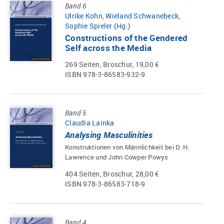
Band 6
Ulrike Kohn
,
Wieland Schwanebeck
,
Sophie Spieler (Hg.)
Constructions of the Gendered
Self across the Media
269 Seiten, Broschur, 19,00 €
ISBN 978-3-86583-932-9
Band 5
Claudia Lainka
Analysing Masculinities
Konstruktionen von Männlichkeit bei D. H.
Lawrence und John Cowper Powys
404 Seiten, Broschur, 28,00 €
ISBN 978-3-86583-718-9
Band 4