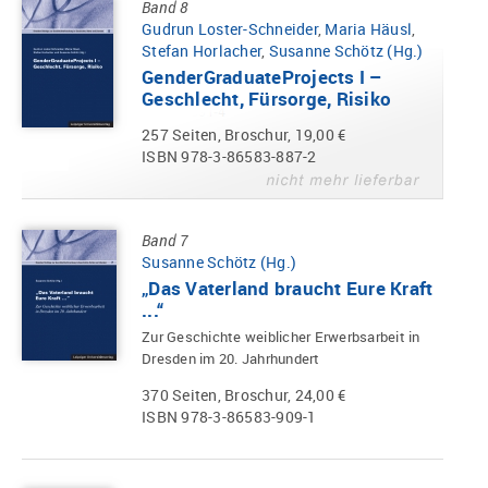
Band 8
Gudrun Loster-Schneider
,
Maria Häusl
,
Stefan Horlacher
,
Susanne Schötz (Hg.)
GenderGraduateProjects I –
Geschlecht, Fürsorge, Risiko
257 Seiten, Broschur, 19,00 €
ISBN 978-3-86583-887-2
Band 7
Susanne Schötz (Hg.)
„Das Vaterland braucht Eure Kraft
...“
Zur Geschichte weiblicher Erwerbsarbeit in
Dresden im 20. Jahrhundert
370 Seiten, Broschur, 24,00 €
ISBN 978-3-86583-909-1