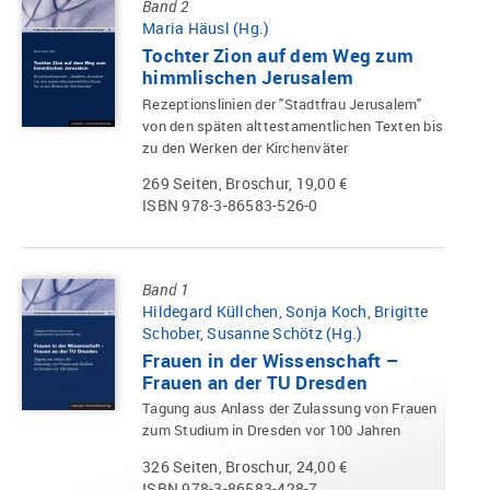
Band 2
Maria Häusl (Hg.)
Tochter Zion auf dem Weg zum
himmlischen Jerusalem
Rezeptionslinien der "Stadtfrau Jerusalem"
von den späten alttestamentlichen Texten bis
zu den Werken der Kirchenväter
269 Seiten, Broschur, 19,00 €
ISBN 978-3-86583-526-0
Band 1
Hildegard Küllchen
,
Sonja Koch
,
Brigitte
Schober
,
Susanne Schötz (Hg.)
Frauen in der Wissenschaft –
Frauen an der TU Dresden
Tagung aus Anlass der Zulassung von Frauen
zum Studium in Dresden vor 100 Jahren
326 Seiten, Broschur, 24,00 €
ISBN 978-3-86583-428-7