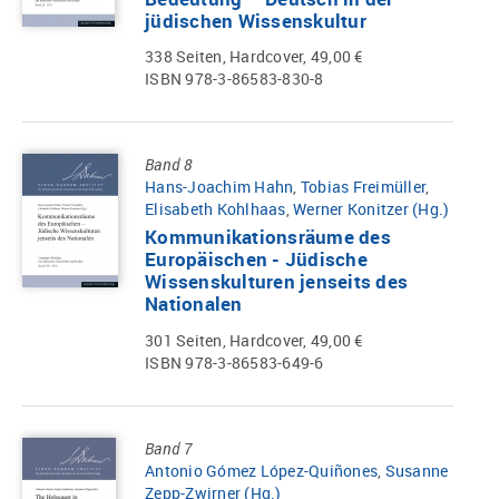
jüdischen Wissenskultur
338 Seiten, Hardcover, 49,00 €
ISBN 978-3-86583-830-8
Band 8
Hans-Joachim Hahn
,
Tobias Freimüller
,
Elisabeth Kohlhaas
,
Werner Konitzer (Hg.)
Kommunikationsräume des
Europäischen - Jüdische
Wissenskulturen jenseits des
Nationalen
301 Seiten, Hardcover, 49,00 €
ISBN 978-3-86583-649-6
Band 7
Antonio Gómez López-Quiñones
,
Susanne
Zepp-Zwirner (Hg.)