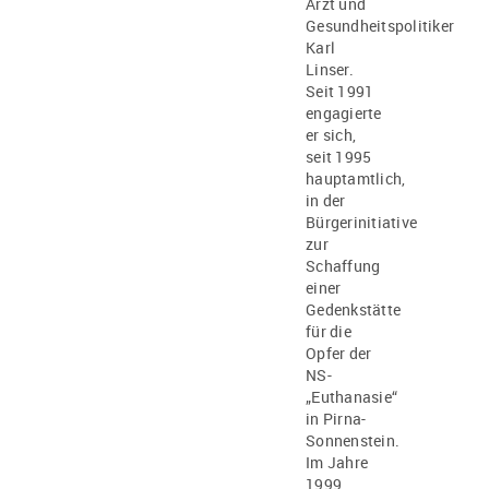
Arzt und
Gesundheitspolitiker
Karl
Linser.
Seit 1991
engagierte
er sich,
seit 1995
hauptamtlich,
in der
Bürgerinitiative
zur
Schaffung
einer
Gedenkstätte
für die
Opfer der
NS-
„Euthanasie“
in Pirna-
Sonnenstein.
Im Jahre
1999