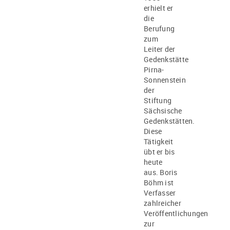
erhielt er
die
Berufung
zum
Leiter der
Gedenkstätte
Pirna-
Sonnenstein
der
Stiftung
Sächsische
Gedenkstätten.
Diese
Tätigkeit
übt er bis
heute
aus. Boris
Böhm ist
Verfasser
zahlreicher
Veröffentlichungen
zur