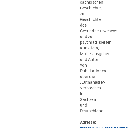
sächsischen
Geschichte,
zur
Geschichte
des
Gesundheitswesens
und zu
psychiatrisierten
Künstlern,
Mitherausgeber
und Autor
von
Publikationen
über die
„Euthanasie“-
Verbrechen
in
Sachsen
und
Deutschland.
Adresse:
https://www.stsg.de/cms