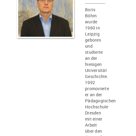
Boris
Böhm
wurde
1960 in
Leipzig
geboren
und
studierte
an der
hiesigen
Universität
Geschichte.
1992
promovierte
er an der
Pädagogischen
Hochschule
Dresden
mit einer
Arbeit
über den