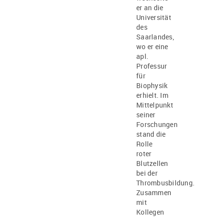
er an die
Universität
des
Saarlandes,
wo er eine
apl.
Professur
für
Biophysik
erhielt. Im
Mittelpunkt
seiner
Forschungen
stand die
Rolle
roter
Blutzellen
bei der
Thrombusbildung.
Zusammen
mit
Kollegen