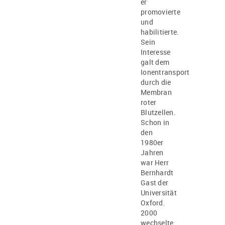
er
promovierte
und
habilitierte.
Sein
Interesse
galt dem
Ionentransport
durch die
Membran
roter
Blutzellen.
Schon in
den
1980er
Jahren
war Herr
Bernhardt
Gast der
Universität
Oxford.
2000
wechselte