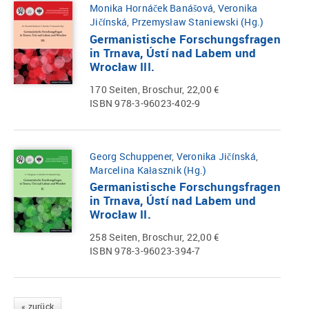
Monika Hornáček Banášová
,
Veronika
Jičínská
,
Przemysław Staniewski (Hg.)
Germanistische Forschungsfragen
in Trnava, Ústí nad Labem und
Wrocław III.
170 Seiten, Broschur, 22,00 €
ISBN 978-3-96023-402-9
Georg Schuppener
,
Veronika Jičínská
,
Marcelina Kałasznik (Hg.)
Germanistische Forschungsfragen
in Trnava, Ústí nad Labem und
Wrocław II.
258 Seiten, Broschur, 22,00 €
ISBN 978-3-96023-394-7
« zurück