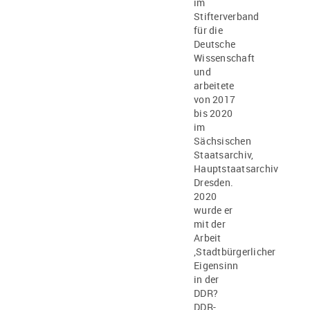
im
Stifterverband
für die
Deutsche
Wissenschaft
und
arbeitete
von 2017
bis 2020
im
Sächsischen
Staatsarchiv,
Hauptstaatsarchiv
Dresden.
2020
wurde er
mit der
Arbeit
‚Stadtbürgerlicher
Eigensinn
in der
DDR?
DDR-