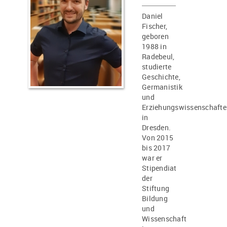
Daniel
Fischer,
geboren
1988 in
Radebeul,
studierte
Geschichte,
Germanistik
und
Erziehungswissenschafte
in
Dresden.
Von 2015
bis 2017
war er
Stipendiat
der
Stiftung
Bildung
und
Wissenschaft