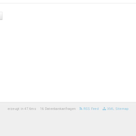
erzeugt in 47.6ms
16 Datenbankanfragen
RSS Feed
XML Sitemap