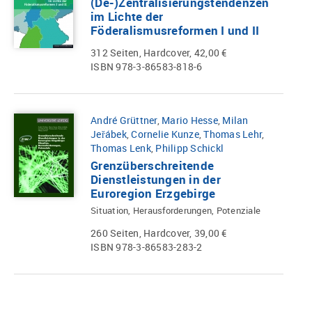
(De-)Zentralisierungstendenzen
im Lichte der
Föderalismusreformen I und II
312 Seiten, Hardcover, 42,00 €
ISBN 978-3-86583-818-6
André Grüttner
,
Mario Hesse
,
Milan
Jeřábek
,
Cornelie Kunze
,
Thomas Lehr
,
Thomas Lenk
,
Philipp Schickl
Grenzüberschreitende
Dienstleistungen in der
Euroregion Erzgebirge
Situation, Herausforderungen, Potenziale
260 Seiten, Hardcover, 39,00 €
ISBN 978-3-86583-283-2