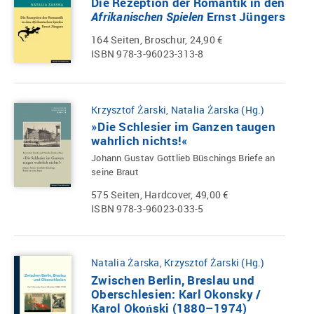
Die Rezeption der Romantik in den
Afrikanischen Spielen
Ernst Jüngers
164 Seiten, Broschur, 24,90 €
ISBN 978-3-96023-313-8
Krzysztof Żarski
,
Natalia Żarska (Hg.)
»Die Schlesier im Ganzen taugen
wahrlich nichts!«
Johann Gustav Gottlieb Büschings Briefe an
seine Braut
575 Seiten, Hardcover, 49,00 €
ISBN 978-3-96023-033-5
Natalia Żarska
,
Krzysztof Żarski (Hg.)
Zwischen Berlin, Breslau und
Oberschlesien: Karl Okonsky /
Karol Okoński (1880–1974)