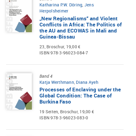
Katharina P.W. Döring
,
Jens
Herpolsheimer
„New Regionalisms“ and Violent
Conflicts in Africa: The Politics of
the AU and ECOWAS in Mali and
Guinea-Bissau
23, Broschur, 19,00 €
ISBN 978-3-96023-084-7
Band 4
Katja Werthmann
,
Diana Ayeh
Processes of Enclaving under the
Global Condition: The Case of
Burkina Faso
19 Seiten, Broschur, 19,00 €
ISBN 978-3-96023-083-0